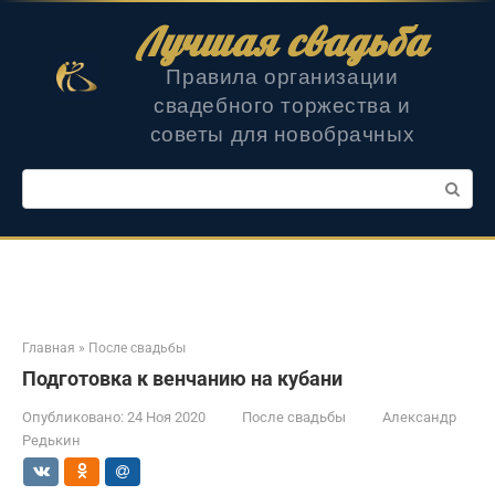
Перейти
Лучшая свадьба
к
контенту
Правила организации
свадебного торжества и
советы для новобрачных
Поиск:
Главная
»
После свадьбы
Подготовка к венчанию на кубани
Опубликовано:
24 Ноя 2020
После свадьбы
Александр
Редькин