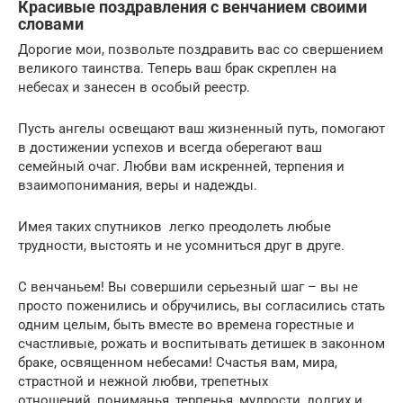
Красивые поздравления с венчанием своими
словами
Дорогие мои, позвольте поздравить вас со свершением
великого таинства. Теперь ваш брак скреплен на
небесах и занесен в особый реестр.
Пусть ангелы освещают ваш жизненный путь, помогают
в достижении успехов и всегда оберегают ваш
семейный очаг. Любви вам искренней, терпения и
взаимопонимания, веры и надежды.
Имея таких спутников легко преодолеть любые
трудности, выстоять и не усомниться друг в друге.
С венчаньем! Вы совершили серьезный шаг – вы не
просто поженились и обручились, вы согласились стать
одним целым, быть вместе во времена горестные и
счастливые, рожать и воспитывать детишек в законном
браке, освященном небесами! Счастья вам, мира,
страстной и нежной любви, трепетных
отношений, пониманья, терпенья, мудрости, долгих и