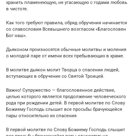
хранить пламенеющую, не угасающую с годами любовь
в чистоте.
Как того требуют правила, обряд обручения начинается
со славословия Всевышнего возгласом «Благословен
Бог наш».
Дьяконом произносятся обычные молитвы и моления
о молодой паре от имени всех пребывающих в храме.
В молитве дьякон молит Творца о спасении людей,
вступающих в обручение со Святой Троицей.
Важно! Супружество — благословенное действие,
целью которого является продолжение человеческого
рода при рождении детей. В первой молитве по Слову
Божиему Господь слышит все просьбы брачующейся
пары относительно их спасения
В первой молитве по Слову Божиему Господь слышит
все просьбы брачующейся пары относительно