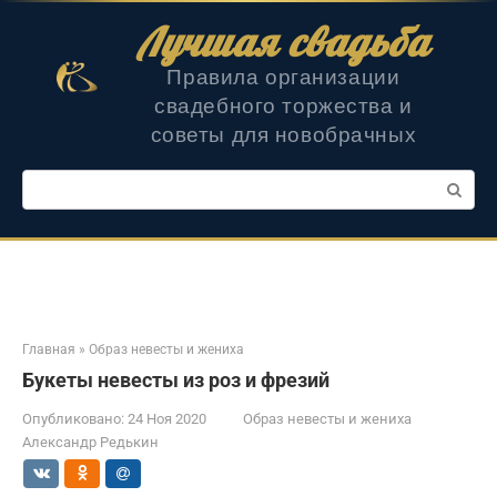
Перейти
Лучшая свадьба
к
контенту
Правила организации
свадебного торжества и
советы для новобрачных
Поиск:
Главная
»
Образ невесты и жениха
Букеты невесты из роз и фрезий
Опубликовано:
24 Ноя 2020
Образ невесты и жениха
Александр Редькин