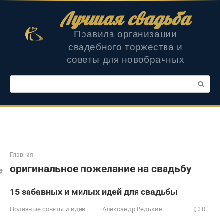
Перейти
Лучшая свадьба
к
контенту
Правила организации
свадебного торжества и
советы для новобрачных
Поиск:
Главная
оригинальное пожелание на свадьбу
15 забавных и милых идей для свадьбы
Полезные советы и идеи
Александр Редькин
0