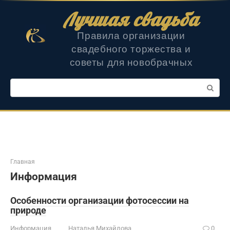
Перейти
Лучшая свадьба
к
контенту
Правила организации
свадебного торжества и
советы для новобрачных
Поиск:
Главная
Информация
Особенности организации фотосессии на
природе
Информация
Наталья Михайлова
0