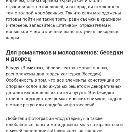
Впрочем, таким образом «Крокус Сити Молл»
ограничивает поток людей, и вы вряд ли столкнетесь
там с толпой новобрачных. Так что если молодожены
готовы пойти на такие траты ради съемки в красивом
интерьере, запасайтесь штативом, отражателем и
вспышкой – это отличный шанс получить шикарные
кадры.
Для романтиков и молодоженов: беседки
и дворец
В саду «Эрмитаж», вблизи театра «Новая опера»,
расположены два гарден-коттеджа (беседки).
Особенность в том, что все элементы конструкции от
опорных колонн до ажурных решеток и декоративных
деталей выполнены из литого чугуна. Эти беседки
отлично подходят для романтических снимков, кадров
в стиле ретро или свадебных фотосессий.
Любители фотографий «под старину», а также
влюбленные пары и молодожены могут отправиться и
в музей-заповедник «Царицыно», на главную