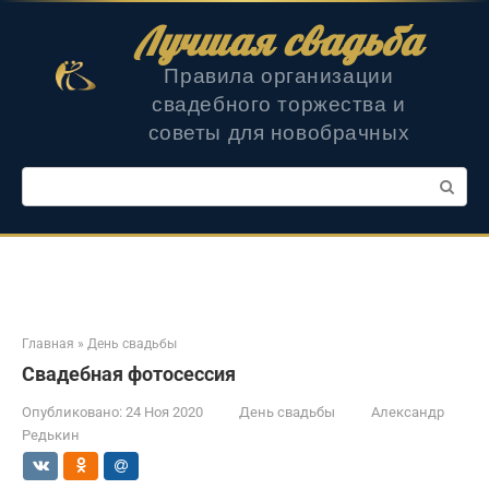
Перейти
Лучшая свадьба
к
контенту
Правила организации
свадебного торжества и
советы для новобрачных
Поиск:
Главная
»
День свадьбы
Свадебная фотосессия
Опубликовано:
24 Ноя 2020
День свадьбы
Александр
Редькин