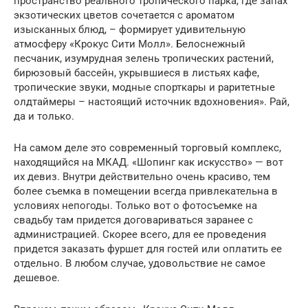
пространство реального тропического парка, где запах
экзотических цветов сочетается с ароматом
изысканных блюд, – формирует удивительную
атмосферу «Крокус Сити Молл». Белоснежный
песчаник, изумрудная зелень тропических растений,
бирюзовый бассейн, укрывшиеся в листьях кафе,
тропические звуки, модные спорткары и раритетные
олдтаймеры – настоящий источник вдохновения». Рай,
да и только.
На самом деле это современный торговый комплекс,
находящийся на МКАД. «Шопинг как искусство» — вот
их девиз. Внутри действительно очень красиво, тем
более съемка в помещении всегда привлекательна в
условиях непогоды. Только вот о фотосъемке на
свадьбу там придется договариваться заранее с
администрацией. Скорее всего, для ее проведения
придется заказать фуршет для гостей или оплатить ее
отдельно. В любом случае, удовольствие не самое
дешевое.