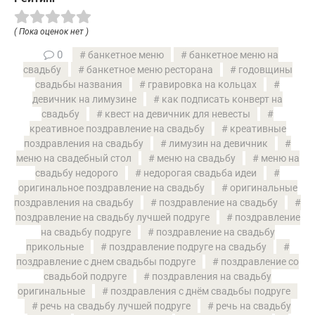
( Пока оценок нет )
0
банкетное меню
банкетное меню на
свадьбу
банкетное меню ресторана
годовщины
свадьбы названия
гравировка на кольцах
девичник на лимузине
как подписать конверт на
свадьбу
квест на девичник для невесты
креативное поздравление на свадьбу
креативные
поздравления на свадьбу
лимузин на девичник
меню на свадебный стол
меню на свадьбу
меню на
свадьбу недорого
недорогая свадьба идеи
оригинальное поздравление на свадьбу
оригинальные
поздравления на свадьбу
поздравление на свадьбу
поздравление на свадьбу лучшей подруге
поздравление
на свадьбу подруге
поздравление на свадьбу
прикольные
поздравление подруге на свадьбу
поздравление с днем свадьбы подруге
поздравление со
свадьбой подруге
поздравления на свадьбу
оригинальные
поздравления с днём свадьбы подруге
речь на свадьбу лучшей подруге
речь на свадьбу