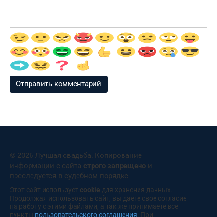
© 2026 Лучшая свадьба. Копирование
информации с сайта
строго запрещено
и
преследуется в судебном порядке
Этот сайт использует
cookie
для хранения данных.
Продолжая использовать сайт, вы даете свое согласие
на работу с этими файлами, а так же принимаете все
пункты
пользовательского соглашения
. При