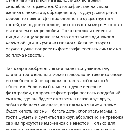
отчетливо читаться на ваших лицах во время
свадебного торжества. Фотографии, где взгляды
жениха с невестой, обращены друг к другу, смотрятся
особенно нежно. Для вас словно не существует ни
гостей, ни родственников, никого в этом мире – только
вы вдвоем в море любви. Поза жениха и невесты
лицом к лицу хороша тем, что смотрится одинаково
нежно общим и крупным планом. Хотя во втором
случае лучше попросить фотографа сделать снимок из-
за плеча невесты.
Так кадр приобретет легкий налет «случайности»,
словно трогательный момент любования жениха своей
возлюбленной ненароком попал в любопытный
объектив. Если вам больше по душе веселые
фотографии, попросите фотографа сделать свадебный
снимок, где вы будете смотреть в глаза друг другу,
забыв обо всем на свете, а за вами на заднем плане
будет кипеть жизнь – бегать дети, хлопотать мамы, а
гости шуметь и суетиться вокруг, абсолютно не тревожа
своим присутствием жениха с невестой. Только для
удачного креативного кадра придется постараться и