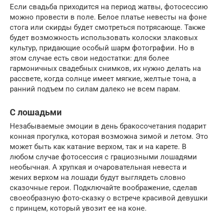
Если свадьба приходится на период жатвы, фотосессию
можно провести в поле. Белое платье невесты на фоне
стога или скирды будет смотреться потрясающе. Также
будет возможность использовать колоски злаковых
культур, придающие особый шарм фотографии. Но в
этом случае есть свои недостатки: для более
гармоничных свадебных снимков, их нужно делать на
рассвете, когда солнце имеет мягкие, желтые тона, а
ранний подъем по силам далеко не всем парам.
С лошадьми
Незабываемые эмоции в день бракосочетания подарит
конная прогулка, которая возможна зимой и летом. Это
может быть как катание верхом, так и на карете. В
любом случае фотосессия с грациозными лошадями
необычная. А хрупкая и очаровательная невеста и
жених верхом на лошади будут выглядеть словно
сказочные герои. Подключайте воображение, сделав
своеобразную фото-сказку о встрече красивой девушки
с принцем, который увозит ее на коне.