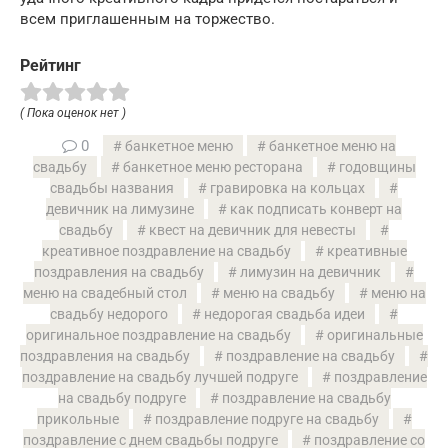
всем приглашенным на торжество.
Рейтинг
( Пока оценок нет )
0
банкетное меню
банкетное меню на
свадьбу
банкетное меню ресторана
годовщины
свадьбы названия
гравировка на кольцах
девичник на лимузине
как подписать конверт на
свадьбу
квест на девичник для невесты
креативное поздравление на свадьбу
креативные
поздравления на свадьбу
лимузин на девичник
меню на свадебный стол
меню на свадьбу
меню на
свадьбу недорого
недорогая свадьба идеи
оригинальное поздравление на свадьбу
оригинальные
поздравления на свадьбу
поздравление на свадьбу
поздравление на свадьбу лучшей подруге
поздравление
на свадьбу подруге
поздравление на свадьбу
прикольные
поздравление подруге на свадьбу
поздравление с днем свадьбы подруге
поздравление со