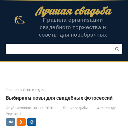
Перейти
Лучшая свадьба
к
контенту
Правила организации
свадебного торжества и
советы для новобрачных
Поиск:
Главная
»
День свадьбы
Выбираем позы для свадебных фотосессий
Опубликовано:
30 Ноя 2020
День свадьбы
Александр
Редькин