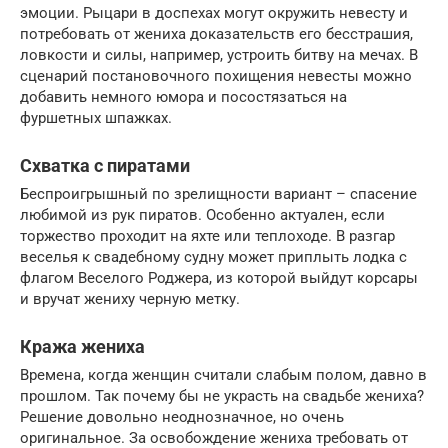
эмоции. Рыцари в доспехах могут окружить невесту и
потребовать от жениха доказательств его бесстрашия,
ловкости и силы, например, устроить битву на мечах. В
сценарий постановочного похищения невесты можно
добавить немного юмора и посостязаться на
фуршетных шпажках.
Схватка с пиратами
Беспроигрышный по зрелищности вариант – спасение
любимой из рук пиратов. Особенно актуален, если
торжество проходит на яхте или теплоходе. В разгар
веселья к свадебному судну может приплыть лодка с
флагом Веселого Роджера, из которой выйдут корсары
и вручат жениху черную метку.
Кража жениха
Времена, когда женщин считали слабым полом, давно в
прошлом. Так почему бы не украсть на свадьбе жениха?
Решение довольно неоднозначное, но очень
оригинальное. За освобождение жениха требовать от