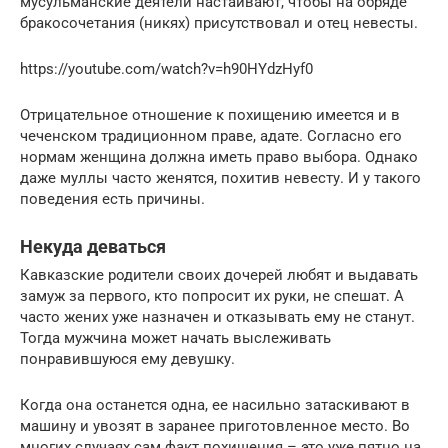
мусульманские деятели настаивают, чтобы на обряде
бракосочетания (никях) присутствовал и отец невесты.
https://youtube.com/watch?v=h90HYdzHyf0
Отрицательное отношение к похищению имеется и в
чеченском традиционном праве, адате. Согласно его
нормам женщина должна иметь право выбора. Однако
даже муллы часто женятся, похитив невесту. И у такого
поведения есть причины.
Некуда деваться
Кавказские родители своих дочерей любят и выдавать
замуж за первого, кто попросит их руки, не спешат. А
часто жених уже назначен и отказывать ему не станут.
Тогда мужчина может начать выслеживать
понравившуюся ему девушку.
Когда она останется одна, ее насильно затаскивают в
машину и увозят в заранее приготовленное место. Во
многих случаях сам факт похищения – это уже пятно на