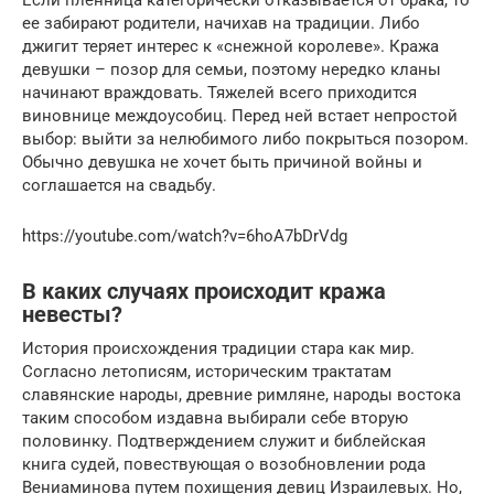
ее забирают родители, начихав на традиции. Либо
джигит теряет интерес к «снежной королеве». Кража
девушки – позор для семьи, поэтому нередко кланы
начинают враждовать. Тяжелей всего приходится
виновнице междоусобиц. Перед ней встает непростой
выбор: выйти за нелюбимого либо покрыться позором.
Обычно девушка не хочет быть причиной войны и
соглашается на свадьбу.
https://youtube.com/watch?v=6hoA7bDrVdg
В каких случаях происходит кража
невесты?
История происхождения традиции стара как мир.
Согласно летописям, историческим трактатам
славянские народы, древние римляне, народы востока
таким способом издавна выбирали себе вторую
половинку. Подтверждением служит и библейская
книга судей, повествующая о возобновлении рода
Вениаминова путем похищения девиц Израилевых. Но,