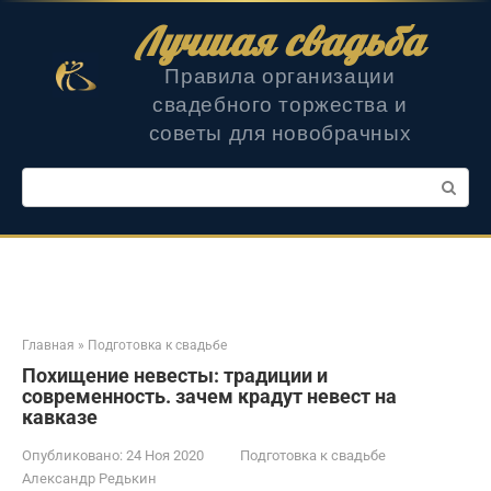
Перейти
Лучшая свадьба
к
контенту
Правила организации
свадебного торжества и
советы для новобрачных
Поиск:
Главная
»
Подготовка к свадьбе
Похищение невесты: традиции и
современность. зачем крадут невест на
кавказе
Опубликовано:
24 Ноя 2020
Подготовка к свадьбе
Александр Редькин