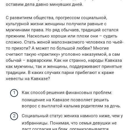
оставим дела давно минувших дней.
С развитием общества, прогрессом социальной,
культурной жизни женщины получили равные с
мужчинами права. Но ряд обычаев, традиций остался
прежним. Насколько хороши или плохи они – судить
сложно. Стать женой малознакомого человека по чьей-
то прихоти? А может по большой любви? Многие
считают такую «практику» уголовно наказуемой, а сам
обычай – варварским. Как ни странно, народы Кавказа
как мужчины, так и женщины, поддерживают принятые
традиции. В каких случаях парни прибегают к краже
невесты на Кавказе?
Как способ решения финансовых проблем:
похищение на Кавказе позволяет решить
вопрос с выплатой калыма родителям за дочь.
Социальный статус жениха намного ниже, чем у
избранницы. Понимая, что семья девушки не
даст согласия на брак, организовывается