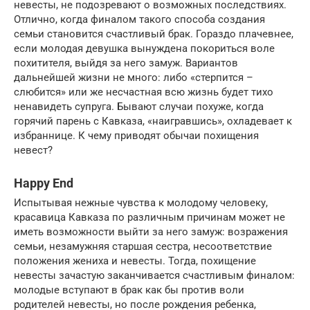
невесты, не подозревают о возможных последствиях.
Отлично, когда финалом такого способа создания
семьи становится счастливый брак. Гораздо плачевнее,
если молодая девушка вынуждена покориться воле
похитителя, выйдя за него замуж. Вариантов
дальнейшей жизни не много: либо «стерпится –
слюбится» или же несчастная всю жизнь будет тихо
ненавидеть супруга. Бывают случаи похуже, когда
горячий парень с Кавказа, «наигравшись», охладевает к
избраннице. К чему приводят обычаи похищения
невест?
Happy End
Испытывая нежные чувства к молодому человеку,
красавица Кавказа по различным причинам может не
иметь возможности выйти за него замуж: возражения
семьи, незамужняя старшая сестра, несоответствие
положения жениха и невесты. Тогда, похищение
невесты зачастую заканчивается счастливым финалом:
молодые вступают в брак как бы против воли
родителей невесты, но после рождения ребенка,