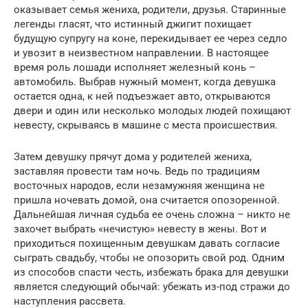
оказывает семья жениха, родители, друзья. Старинные
легенды гласят, что истинный джигит похищает
будущую супругу на коне, перекидывает ее через седло
и увозит в неизвестном направлении. В настоящее
время роль лошади исполняет железный конь –
автомобиль. Выбрав нужный момент, когда девушка
остается одна, к ней подъезжает авто, открываются
двери и один или несколько молодых людей похищают
невесту, скрываясь в машине с места происшествия.
Затем девушку прячут дома у родителей жениха,
заставляя провести там ночь. Ведь по традициям
восточных народов, если незамужняя женщина не
пришла ночевать домой, она считается опозоренной.
Дальнейшая личная судьба ее очень сложна – никто не
захочет выбрать «нечистую» невесту в жены. Вот и
приходиться похищенным девушкам давать согласие
сыграть свадьбу, чтобы не опозорить свой род. Одним
из способов спасти честь, избежать брака для девушки
является следующий обычай: убежать из-под стражи до
наступления рассвета.