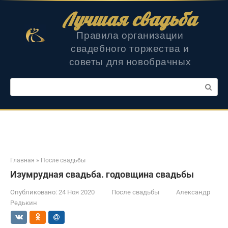
Перейти
Лучшая свадьба
к
контенту
Правила организации
свадебного торжества и
советы для новобрачных
Поиск:
Главная
»
После свадьбы
Изумрудная свадьба. годовщина свадьбы
Опубликовано:
24 Ноя 2020
После свадьбы
Александр
Редькин