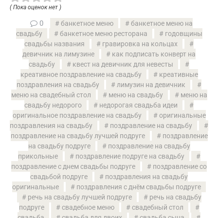
( Пока оценок нет )
0
банкетное меню
банкетное меню на
свадьбу
банкетное меню ресторана
годовщины
свадьбы названия
гравировка на кольцах
девичник на лимузине
как подписать конверт на
свадьбу
квест на девичник для невесты
креативное поздравление на свадьбу
креативные
поздравления на свадьбу
лимузин на девичник
меню на свадебный стол
меню на свадьбу
меню на
свадьбу недорого
недорогая свадьба идеи
оригинальное поздравление на свадьбу
оригинальные
поздравления на свадьбу
поздравление на свадьбу
поздравление на свадьбу лучшей подруге
поздравление
на свадьбу подруге
поздравление на свадьбу
прикольные
поздравление подруге на свадьбу
поздравление с днем свадьбы подруге
поздравление со
свадьбой подруге
поздравления на свадьбу
оригинальные
поздравления с днём свадьбы подруге
речь на свадьбу лучшей подруге
речь на свадьбу
подруге
свадебное меню
свадебный стол
свадьба
свадьба для двоих
свадьба сына