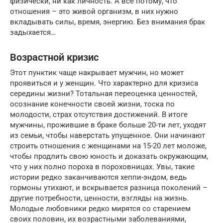
физически, ни как личность. А все потому, что
отношения – это живой организм, в них нужно
вкладывать силы, время, энергию. Без внимания брак
задыхается…
Возрастной кризис
Этот пунктик чаще накрывает мужчин, но может
проявиться и у женщин. Что характерно для кризиса
середины жизни? Тотальная переоценка ценностей,
осознание конечности своей жизни, тоска по
молодости, страх отсутствия достижений. В итоге
мужчины, прожившие в браке больше 20-ти лет, уходят
из семьи, чтобы наверстать упущенное. Они начинают
строить отношения с женщинами на 15-20 лет моложе,
чтобы продлить свою юность и доказать окружающим,
что у них полно пороха в пороховницах. Увы, такие
истории редко заканчиваются хеппи-эндом, ведь
гормоны утихают, и вскрывается разница поколений –
другие потребности, ценности, взгляды на жизнь.
Молодые любовники редко мирятся со старением
своих половин, их возрастными заболеваниями,