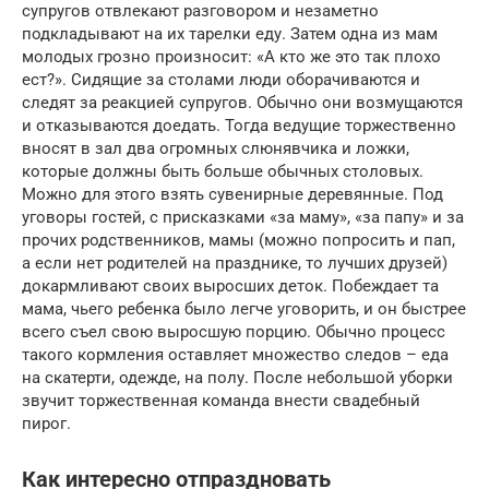
супругов отвлекают разговором и незаметно
подкладывают на их тарелки еду. Затем одна из мам
молодых грозно произносит: «А кто же это так плохо
ест?». Сидящие за столами люди оборачиваются и
следят за реакцией супругов. Обычно они возмущаются
и отказываются доедать. Тогда ведущие торжественно
вносят в зал два огромных слюнявчика и ложки,
которые должны быть больше обычных столовых.
Можно для этого взять сувенирные деревянные. Под
уговоры гостей, с присказками «за маму», «за папу» и за
прочих родственников, мамы (можно попросить и пап,
а если нет родителей на празднике, то лучших друзей)
докармливают своих выросших деток. Побеждает та
мама, чьего ребенка было легче уговорить, и он быстрее
всего съел свою выросшую порцию. Обычно процесс
такого кормления оставляет множество следов – еда
на скатерти, одежде, на полу. После небольшой уборки
звучит торжественная команда внести свадебный
пирог.
Как интересно отпраздновать