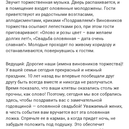
Звучит торжественная музыка. Дверь распахивается, и
в помещение входят оловянные молодожены. Гости
приветствуют их радостными возгласами,
аплодисментами, криками «Поздравляем!» Виновников
торжества осыпают лепестками роз, при этом гости
приговаривают: «Олово и розы цвет – вам желаем
долгих лет!», «Свадьба оловянная – дата очень
славная!». Молодые проходят по живому коридору и
останавливаются, повернувшись к гостям.
Ведущий: Дорогие наши (имена виновников торжества)!
У вашей семьи сегодня прекрасный и нежный
праздник. 10 лет назад вы впервые пообещали друг
другу быть всегда вместе и никогда не разлучаться.
Время показало, что ваши клятвы оказались столь же
прочны, как олово! Поэтому, сегодня мы все собрались
здесь, чтобы поздравить вас с замечательной
годовщиной — оловянной свадьбой! Уважаемый жених,
в честь события вам вручается вот эта оловянная
ложка. Спрячьте ее в карман, а когда придет ночь, не
забудьте положить под подушку. Это обеспечит