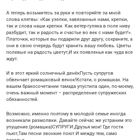
А теперь возьмитесь за руки и повторяйте за мной
слова клятвы: «Как узелки, завязанные нами, крепки,
так и слова наши крепки. Как ветер-гуляка в поле ниву
разбудит, так и радость и счастье во век с нами будет!».
Платочки, которые вы подарили друг другу, сохраните, а
они в свою очередь будут хранить вашу любовь. Цветы
полевые на радость цветут,И их появленья как чуда все
ждут.
И в этот яркий солнечный денёкПусть супругов
обвенчает ромашковый венок!Кстати, о ромашках. На
вашем бракосочетании тамада упустила один, по-моему,
очень важный момент – распределение супружеских
обязанностей.
Возможно, именно поэтому в молодой семье иногда
возникали размолвки. Давайте сейчас же устраним это
упущение.(ромашка)СУПРУГИ:Друзья мои! Где гости
пьют,Там песни звонкие поют.И между тем, само
веселье