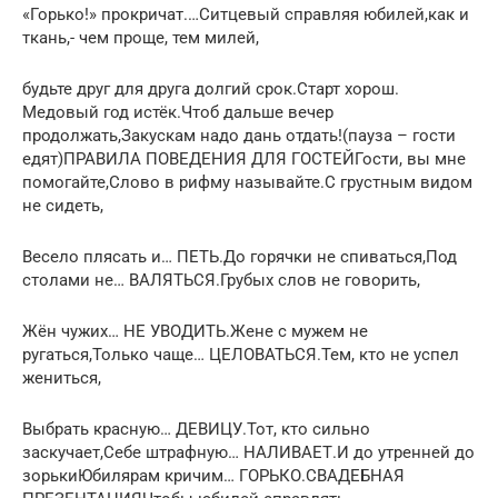
«Горько!» прокричат.…Ситцевый справляя юбилей,как и
ткань,- чем проще, тем милей,
будьте друг для друга долгий срок.Старт хорош.
Медовый год истёк.Чтоб дальше вечер
продолжать,Закускам надо дань отдать!(пауза – гости
едят)ПРАВИЛА ПОВЕДЕНИЯ ДЛЯ ГОСТЕЙГости, вы мне
помогайте,Слово в рифму называйте.С грустным видом
не сидеть,
Весело плясать и… ПЕТЬ.До горячки не спиваться,Под
столами не… ВАЛЯТЬСЯ.Грубых слов не говорить,
Жён чужих… НЕ УВОДИТЬ.Жене с мужем не
ругаться,Только чаще… ЦЕЛОВАТЬСЯ.Тем, кто не успел
жениться,
Выбрать красную… ДЕВИЦУ.Тот, кто сильно
заскучает,Себе штрафную… НАЛИВАЕТ.И до утренней до
зорькиЮбилярам кричим… ГОРЬКО.СВАДЕБНАЯ