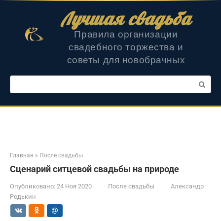
Перейти
Лучшая свадьба
к
контенту
Правила организации
свадебного торжества и
советы для новобрачных
Поиск:
Главная
»
После свадьбы
Сценарий ситцевой свадьбы на природе
Опубликовано:
24 Ноя 2020
После свадьбы
Александр
Редькин