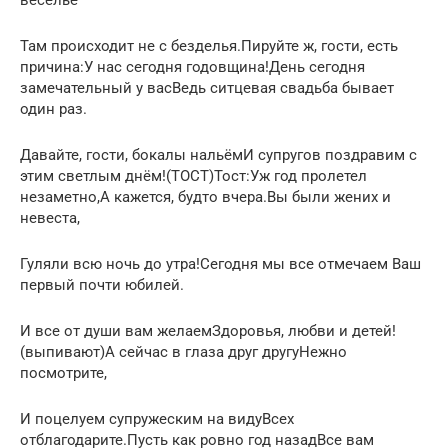
Там происходит не с безделья.Пируйте ж, гости, есть
причина:У нас сегодня годовщина!День сегодня
замечательный у васВедь ситцевая свадьба бывает
один раз.
Давайте, гости, бокалы нальёмИ супругов поздравим с
этим светлым днём!(ТОСТ)Тост:Уж год пролетел
незаметно,А кажется, будто вчера.Вы были жених и
невеста,
Гуляли всю ночь до утра!Сегодня мы все отмечаем Ваш
первый почти юбилей.
И все от души вам желаемЗдоровья, любви и детей!
(выпивают)А сейчас в глаза друг другуНежно
посмотрите,
И поцелуем супружеским на видуВсех
отблагодарите.Пусть как ровно год назадВсе вам