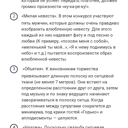
который не успеет передать платочек, должен
громко произнести «ку-ка-ре-ку!».
«Милая невеста». В этом конкурсе участвуют
пять мужчин, которые должны очень правдиво
изобразить влюбленную невесту. Для этого
каждый из них надевает фату и под песню о
любви (К примеру, «позови меня с собой»,
«миленький ты мой…», «Я к нему поднимусь в
небо» и т.д.) пытается воспроизвести образ
влюбленной невесты.
«Объятия». К виновникам торжества
привязывают длинную полоску из ситцевой
ткани (не менее 7 метров). Они встают на
определенном расстоянии друг от друга, затем
под музыку и по знаку ведущего начинают
заворачиваться в полоску ситца. Когда
расстояние между супругами сократится до
минимума, под крики гостей «Горько» и
аплодисменты — целуются.
«Назови». Поскольку свадьба ситцевая,