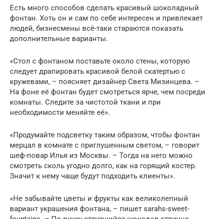
Есть много способов сделать красивый шоколадный
фонтан. Хоть он и сам по себе интересен и привлекает
людей, бизнесмены всё-таки стараются показать
дополнительные варианты.
«Стол с фонтаном поставьте около стены, которую
следует драпировать красивой белой скатертью с
кружевами, – поясняет дизайнер Света Мизинцева. –
На фоне её фонтан будет смотреться ярче, чем посреди
комнаты. Следите за чистотой ткани и при
необходимости меняйте её».
«Продумайте подсветку таким образом, чтобы фонтан
мерцал в комнате с приглушенным светом, – говорит
шеф-повар Илья из Москвы. – Тогда на него можно
смотреть сколь угодно долго, как на горящий костер.
Значит к нему чаще будут подходить клиенты».
«Не забывайте цветы и фрукты как великолепный
вариант украшения фонтана, – пишет sarahs-sweet-
fountains. – По вкусу струящийся шоколад отлично