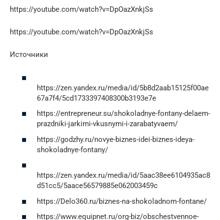
https://youtube.com/watch?v=DpOazXnkjSs
https://youtube.com/watch?v=DpOazXnkjSs
Источники
https://zen.yandex.ru/media/id/5b8d2aab15125f00ae
67a7f4/5cd1733397408300b3193e7e
https://entrepreneur.su/shokoladnye-fontany-delaem-
prazdniki-jarkimi-vkusnymi-i-zarabatyvaem/
https://godzhy.ru/novye-biznes-idei-biznes-ideya-
shokoladnye-fontany/
https://zen.yandex.ru/media/id/5aac38ee6104935ac8
d51cc5/5aace56579885e062003459c
https://Delo360.ru/biznes-na-shokoladnom-fontane/
https://www.equipnet.ru/org-biz/obschestvennoe-