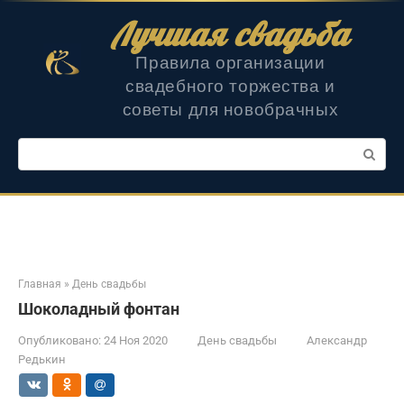
Перейти
Лучшая свадьба
к
контенту
Правила организации
свадебного торжества и
советы для новобрачных
Поиск:
Главная
»
День свадьбы
Шоколадный фонтан
Опубликовано:
24 Ноя 2020
День свадьбы
Александр
Редькин