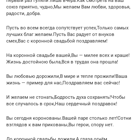
первый раз гуляли лишь вчера.Как смотреть на ваш
союз приятно, чудно,Мы желаем Вам любви, здоровья,
радости, добра.
Пусть во всем всегда сопутствует успех,Только самых
лучших благ желаем.Пусть Вас радует от внуков
смех,Вас с коронной свадьбой поздравляем!
На коронной свадьбе вашей,Вы — милее всех и краше!
Жизнь достойною была,Вся в трудах она прошла!
Вы любовью дорожили,В мире и тепле прожили!Ваша
жизнь — пример для нас,Поздравляем вас сейчас!
И желаем не стонать,Бодрость духа сохранять!Чтобы
все случалось в срок,Наш сердечный поздравок!
Вы сегодня коронованы.Вашей паре столько лет!Сотни
взглядов к вам прикованы,Вы герои, спору нет.
До коронной свадьбы дожили,А глаза огнём