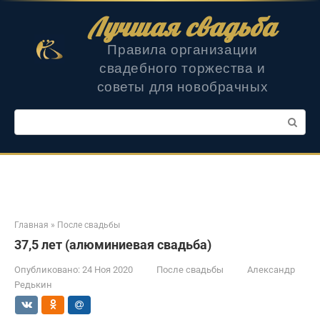
Перейти
Лучшая свадьба
к
контенту
Правила организации
свадебного торжества и
советы для новобрачных
Поиск:
Главная
»
После свадьбы
37,5 лет (алюминиевая свадьба)
Опубликовано:
24 Ноя 2020
После свадьбы
Александр
Редькин