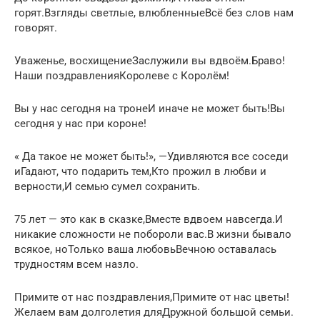
горят.Взгляды светлые, влюбленныеВсё без слов нам
говорят.
Уваженье, восхищениеЗаслужили вы вдвоём.Браво!
Наши поздравленияКоролеве с Королём!
Вы у нас сегодня на тронеИ иначе не может быть!Вы
сегодня у нас при короне!
« Да такое не может быть!», —Удивляются все соседи
иГадают, что подарить тем,Кто прожил в любви и
верности,И семью сумел сохранить.
75 лет — это как в сказке,Вместе вдвоем навсегда.И
никакие сложности не побороли вас.В жизни бывало
всякое, ноТолько ваша любовьВечною оставалась
трудностям всем назло.
Примите от нас поздравления,Примите от нас цветы!
Желаем вам долголетия дляДружной большой семьи.